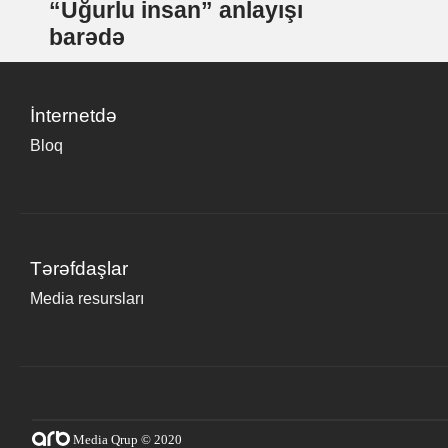
“Uğurlu insan” anlayışı
barədə
İnternetdə
Bloq
Tərəfdaşlar
Media resursları
Media Qrup © 2020