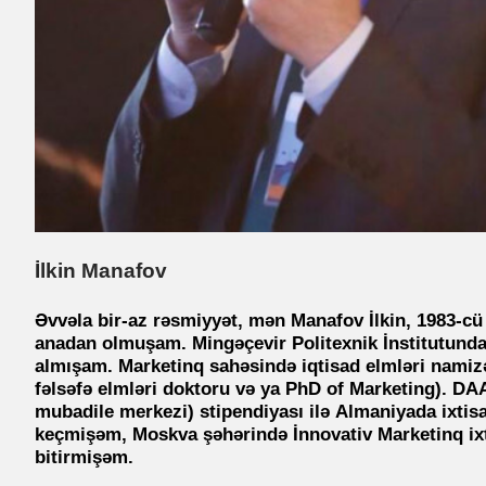
İlkin Manafov
Əvvəla bir-az rəsmiyyət
, mən Manafov İlkin, 1983-cü
anadan olmuşam. Mingəçevir Politexnik İnstitutunda 
almışam. Marketinq sahəsində iqtisad elmləri namiz
fəlsəfə elmləri doktoru və ya PhD of Marketing). 
mubadile merkezi) stipendiyası ilə Almaniyada ixtisa
keçmişəm, Moskva şəhərində İnnovativ Marketinq ix
bitirmişəm.