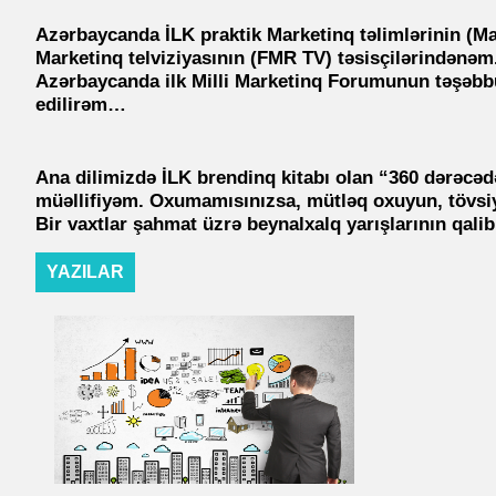
Azərbaycanda
İLK
praktik Marketinq təlimlərinin (M
Marketinq telviziyasının
(FMR TV)
təsisçilərindənəm
Azərbaycanda ilk Milli Marketinq Forumunun təşəbb
edilirəm…
Ana dilimizdə İLK brendinq kitabı olan
“360 dərəcəd
müəllifiyəm. Oxumamısınızsa, mütləq oxuyun, tövsi
Bir vaxtlar şahmat üzrə beynalxalq yarışlarının qali
YAZILAR