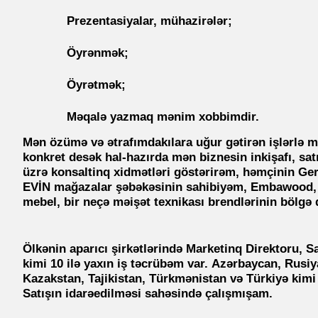
Prezentasiyalar, mühazirələr;
Öyrənmək;
Öyrətmək;
Məqalə yazmaq mənim xobbimdir.
Mən özümə və ətrafımdakılara uğur gətirən işlərlə 
konkret desək hal-hazırda mən biznesin inkişafı, sat
üzrə
konsaltinq xidmətləri göstərirəm
, həmçinin
Ger
EVİN mağazalar şəbəkəsinin sahibiyəm, Embawood, 
mebel, bir neçə məişət texnikası brendlərinin bölgə 
Ölkənin aparıcı şirkətlərində Marketinq Direktoru, 
kimi 10 ilə yaxın iş təcrübəm var. Azərbaycan, Rusi
Kazakstan, Tajikistan, Türkmənistan və Türkiyə kimi
Satışın idarəedilməsi sahəsində çalışmışam.