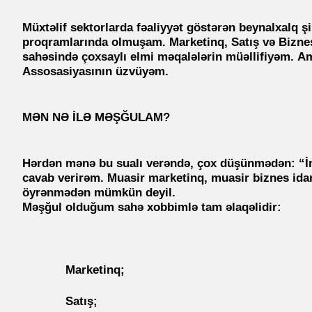
Müxtəlif sektorlarda fəaliyyət göstərən beynalxalq şi
proqramlarında olmuşam. Marketinq, Satış və Biznes
sahəsində çoxsaylı elmi məqalələrin müəllifiyəm.
Am
Assosasiyasının
üzvüyəm.
MƏN NƏ İLƏ MƏŞĞULAM?
Hərdən mənə bu sualı verəndə, çox düşünmədən: “İ
cavab verirəm. Muasir marketinq, muasir biznes ida
öyrənmədən mümkün deyil.
Məşğul olduğum sahə xobbimlə tam əlaqəlidir:
Marketinq;
Satış;