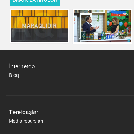
DİGƏR LAYİHƏLƏR
İnternetdə
Bloq
Tərəfdaşlar
Media resursları