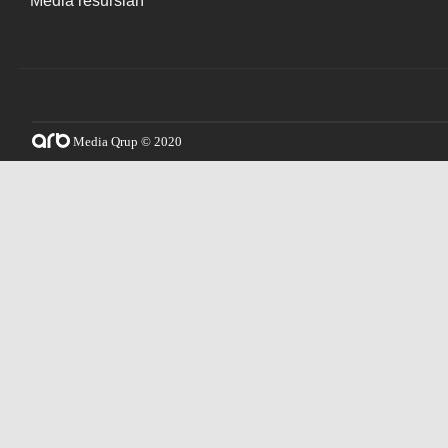
Media resursları
Media Qrup © 2020