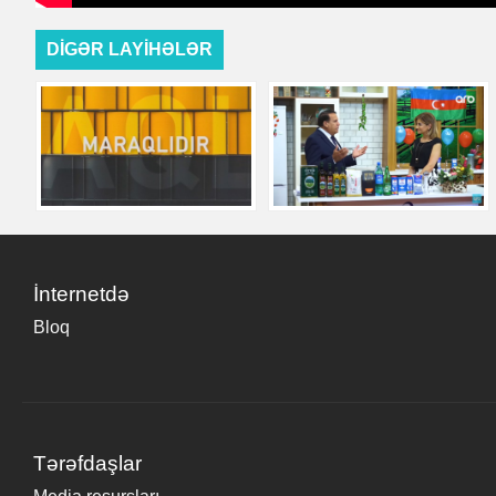
DİGƏR LAYİHƏLƏR
İnternetdə
Bloq
Tərəfdaşlar