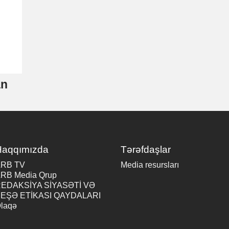
an
Haqqımızda
Tərəfdaşlar
RB TV
Media resursları
RB Media Qrup
EDAKSİYA SİYASƏTİ VƏ
EŞƏ ETİKASI QAYDALARI
laqə