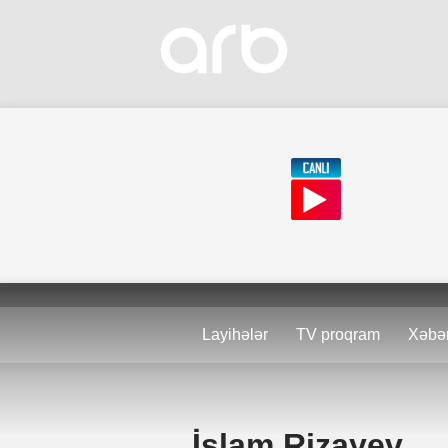
Layihələr
TV proqram
Xəbər
İslam Rizayev