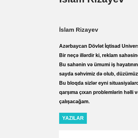
İslam Rizayev
Azərbaycan Dövlət İqtisad Univer
Bir neçə illərdir ki, reklam sahəsi
Bu sahənin və ümumi iş həyatının p
sayda səhvimiz də olub, düzümüz
Bu bloqda sizlər eyni situasiyala
qarşıma çıxan problemlərin həlli 
çalışacağam.
YAZILAR