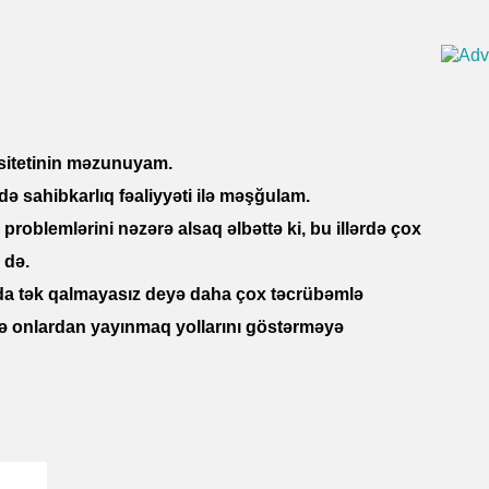
sitetinin məzunuyam.
ndə sahibkarlıq fəaliyyəti ilə məşğulam.
roblemlərini nəzərə alsaq əlbəttə ki, bu illərdə çox
 də.
rda tək qalmayasız deyə daha çox təcrübəmlə
və onlardan yayınmaq yollarını göstərməyə