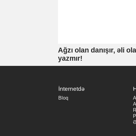
Ağzı olan danışır, əli ol
yazmır!
İnternetdə
Bloq
A
A
R
P
Ə