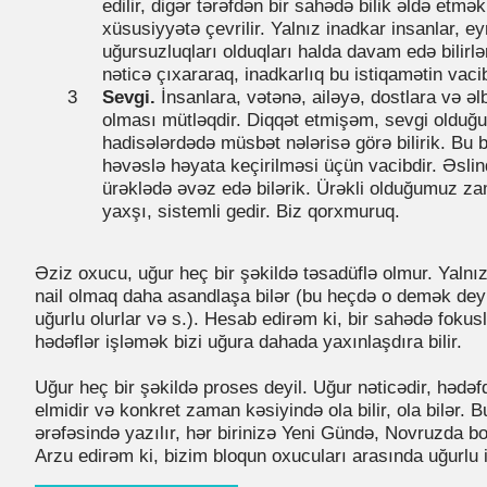
edilir, digər tərəfdən bir sahədə bilik əldə etmə
xüsusiyyətə çevrilir. Yalnız inadkar insanlar, e
uğursuzluqları olduqları halda davam edə bilirlə
nəticə çıxararaq, inadkarlıq bu istiqamətin vaci
Sevgi.
İnsanlara, vətənə, ailəyə, dostlara və əlbə
olması mütləqdir. Diqqət etmişəm, sevgi olduğu
hadisələrdədə müsbət nələrisə görə bilirik. Bu 
həvəslə həyata keçirilməsi üçün vacibdir. Əsli
ürəklədə əvəz edə bilərik. Ürəkli olduğumuz za
yaxşı, sistemli gedir. Biz qorxmuruq.
Əziz oxucu, uğur heç bir şəkildə təsadüflə olmur. Yaln
nail olmaq daha asandlaşa bilər (bu heçdə o demək deyil
uğurlu olurlar və s.). Hesab edirəm ki, bir sahədə foku
hədəflər işləmək bizi uğura dahada yaxınlaşdıra bilir.
Uğur heç bir şəkildə proses deyil. Uğur nəticədir, hədəf
elmidir və konkret zaman kəsiyində ola bilir, ola bilər
ərəfəsində yazılır, hər birinizə Yeni Gündə, Novruzda bo
Arzu edirəm ki, bizim bloqun oxucuları arasında uğurlu 