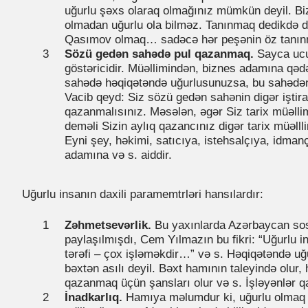
uğurlu şəxs olaraq olmağınız mümkün deyil. Bi
olmadan uğurlu ola bilməz. Tanınmaq dedikdə 
Qasımov olmaq… sadəcə hər peşənin öz tanınm
Sözü gedən sahədə pul qazanmaq.
Sayca ucu
göstəricidir. Müəllimindən, biznes adamına qə
sahədə həqiqətəndə uğurlusunuzsa, bu sahədən
Vacib qeyd: Siz sözü gedən sahənin digər iştir
qazanmalısınız. Məsələn, əgər Siz tarix müəlli
deməli Sizin aylıq qazancınız digər tarix müəlll
Eyni şey, həkimi, satıcıya, istehsalçıya, idman
adamına və s. aiddir.
Uğurlu insanın daxili paramemtrləri hansılardır:
Zəhmetsevərlik.
Bu yaxınlarda Azərbaycan sos
paylaşılmışdı, Cem Yılmazın bu fikri: “Uğurlu i
tərəfi – çox işləməkdir…” və s. Həqiqətəndə uğu
bəxtən asılı deyil. Bəxt hamının taleyində olur
qazanmaq üçün şansları olur və s. İşləyənlər qaz
İnadkarlıq.
Hamıya məlumdur ki, uğurlu olmaq 