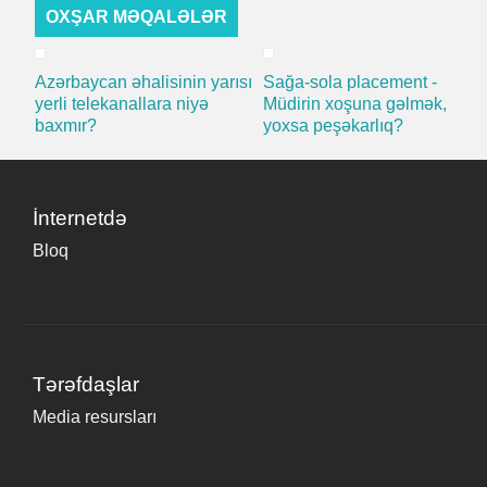
OXŞAR MƏQALƏLƏR
Azərbaycan əhalisinin yarısı
Sağa-sola placement -
yerli telekanallara niyə
Müdirin xoşuna gəlmək,
baxmır?
yoxsa peşəkarlıq?
İnternetdə
Bloq
Tərəfdaşlar
Media resursları