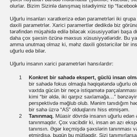
olurlar. Bizim Sizinlə danışmaq istədiyimiz tip “facebook 
Uğurlu insanları xaratkerizə edən parametrləri iki qrupa
daxili parametrlər. Xarici paramertlər dedikdə biz görünə
tərəfindən müşahidə edilə biləcək xüsusiyyətləri başa d
daha çox şəxsin özünə məxsus xüsusiyyətləridir. Bu yal
amma unutmaq olmaz ki, məhz daxili göstəricilər bir in
uğurlu edə bilər.
Uğurlu insanın xarici parametrləri hansılardır:
Konkret bir sahədə ekspert, güclü insan olm
bir sahədə fokus olmaqla həqiqətəndə uğurlu 
vaxtda gücün bir neçə istiqamətə parçalanması,
kimi “bir əldə, iki qarpız saxlamağa…” bənzəyi
perspektivdə məğlub olub. Mənim tanıdığım həqi
bir sahə üzrə “AS” olduqlarını hiss etmişəm.
Tanınmaq.
Müasir dövrdə insanın uğurlu edən 
tanınmaqdır. Çox vacibdir ki, insan ən azı eks
tanınsın. Əgər keçmişdə şəxslərin tanınması vac
etmirdisə, bugün bu mütləqdir. Sizi tanımırlarsa