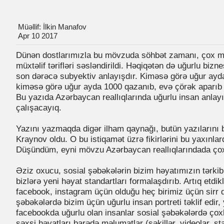
Müəllif: İlkin Manafov
Apr 10 2017
Dünən dostlarımızla bu mövzuda söhbət zamanı, çox m
müxtəlif tərifləri səsləndirildi. Həqiqətən də uğurlu biz
son dərəcə subyektiv anlayışdır. Kiməsə görə uğur ayd
kiməsə görə uğur ayda 1000 qazanıb, evə çörək aparıb 
Bu yazıda Azərbaycan reallıqlarında uğurlu insan anla
çalışacayıq.
Yazını yazmaqda digər ilham qaynağı, butün yazılarını 
Kraynov oldu. O bu istiqamət üzrə fikirlərini bu yaxınla
Düşündüm, eyni mövzu Azərbaycan reallıqlarındada çox
Əziz oxucu, sosial şəbəkələrin bizim həyatımızın tərkib
bizlərə yeni həyat standartları formalaşdırıb. Artıq etdi
facebook, instagram üçün olduğu heç birimiz üçün sirr de
şəbəkələrdə bizim üçün uğurlu insan portreti təklif edir,
facebookda uğurlu olan insanlar sosial şəbəkələrdə çox
şəxsi həyatları barədə məlumatlar (şəkillər, videolar, st